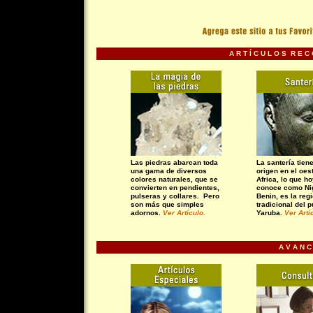
A R T Í C U L O S R E C
Las piedras abarcan toda
La santería tien
una gama de diversos
origen en el oes
colores naturales, que se
Africa, lo que h
convierten en pendientes,
conoce como Nig
pulseras y collares. Pero
Benin, es la reg
son más que simples
tradicional del 
adornos.
Ver Artículo
.
Yaruba.
Ver Artí
A V A N C