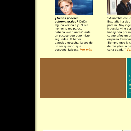
¿Tienes poderes
"Mi nombre es E
sobrenaturales?
Quién
Este año ha sido 
alguna vez no dijo: “Este
para mi. Soy inge
momento me parece
industrial y he es
haberlo vivido antes”, ante
trabajando por m
un suceso que duró micro
cuatro años en u
segundos. O haber
empresa transnac
parecido escuchar la voz de
Siempre tuve la 
un ser querido, que
de mis jefes, a p
después
fallezca.
Ver más
corta edad..."
Ve
C
c
g
r
s